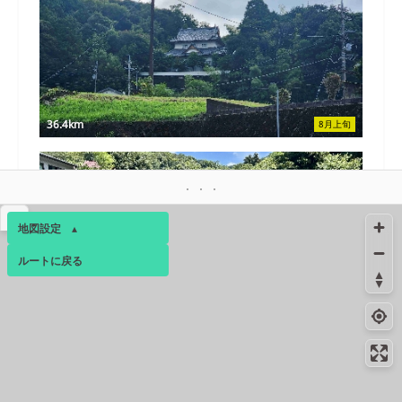
36.4km
8月上旬
▴
地図設定
▴
ルートに戻る
ベース
▴
ログインすると、パーソナ
37.8km
8月中旬
ルマップも表示できるよう
になります。
コミュニティ
▾