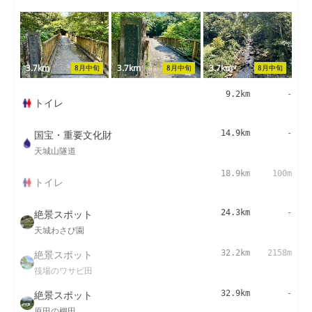
3.7km
3.7km
3.7km
8月中旬
8月中旬
8月中旬
9.2km
-
トイレ
国宝・重要文化財
14.9km
-
天城山隧道
18.9km
100m
トイレ
絶景スポット
24.3km
-
天城わさび園
絶景スポット
32.2km
2158m
筏場のワサビ田
絶景スポット
32.9km
-
原田の棚田