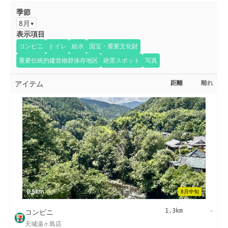
季節
8月
表示項目
コンビニ
トイレ
給水
国宝・重要文化財
重要伝統的建造物群保存地区
絶景スポット
写真
アイテム
距離
離れ
0.5km
8月中旬
コンビニ
1.3km
-
天城湯ヶ島店