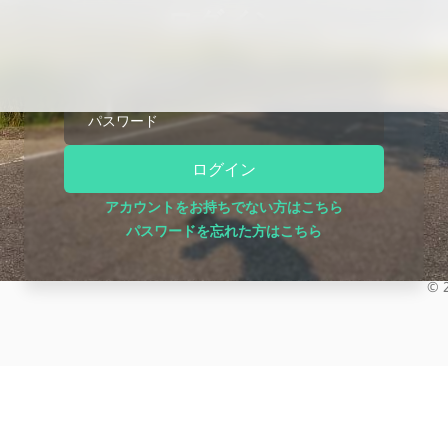
ログイン
メールアドレス
パスワード
会社について
ツアー
取り扱いブランド
ログイン
事業構想
スケジュール
ニュース
ツアー規約
アカウントをお持ちでない方はこちら
お問い合わせ
バイクレンタル規約
パスワードを忘れた方はこちら
特定商取引法に基づく表記
開催実績
©