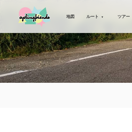
cyclingfriends
地図
ルート
ツアー
▾