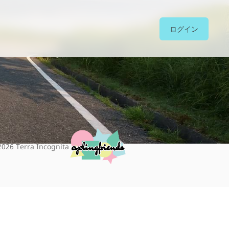
ログイン
cyclingfriends
2026
Terra Incognita