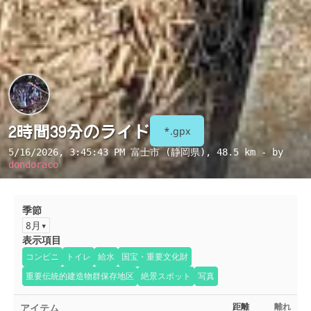
2時間39分のライド
*.gpx
5/16/2026, 3:45:43 PM
富士市 (静岡県)
, 48.5 km - by
dondoraco
季節
8月
表示項目
コンビニ
トイレ
給水
国宝・重要文化財
重要伝統的建造物群保存地区
絶景スポット
写真
アイテム
距離
離れ