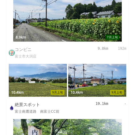
8.9km
7月上旬
コンビニ
9.8km
192m
富士市大渕店
10.4km
10.4km
9月上旬
9月上旬
絶景スポット
19.1km
-
富士南麓道路 南富士CC前