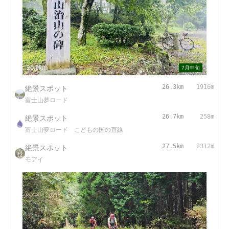
20.9km
7月中旬
絶景スポット
26.3km
1916m
富士山夢ロード
絶景スポット
26.7km
258m
富士山夢ロード こどもの国の直線
絶景スポット
27.5km
2312m
モアイ