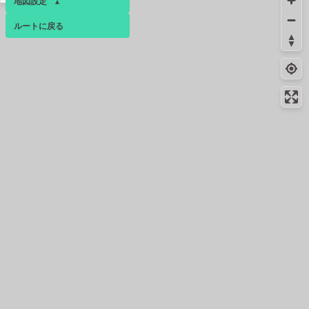
地図設定
▴
大淵東の茶畑
ルートに戻る
ベース
▴
コンビニ
40.7km
-
富士市大渕八王子町店
ログインすると、パーソナ
ルマップも表示できるよう
コンビニ
41.8km
-
になります。
富士中野店
コミュニティ
▾
42.4km
7月中旬
絶景スポット
42.6km
1641m
一色の茶畑
コンビニ
43.2km
-