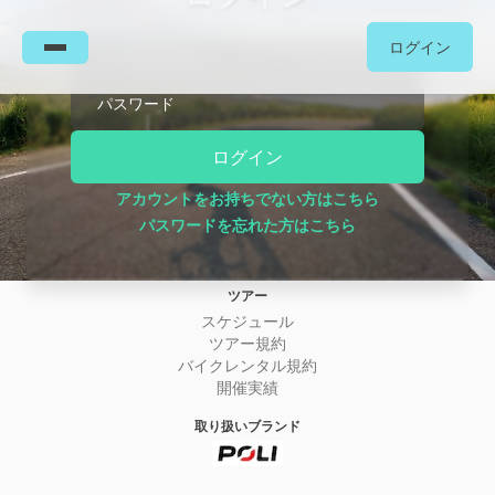
ログイン
メールアドレス
パスワード
ログイン
会社について
事業構想
アカウントをお持ちでない方はこちら
ニュース
パスワードを忘れた方はこちら
お問い合わせ
特定商取引法に基づく表記
ツアー
スケジュール
ツアー規約
バイクレンタル規約
開催実績
取り扱いブランド