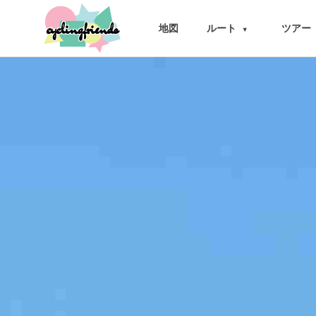
cyclingfriends
地図
ルート
ツアー
▾