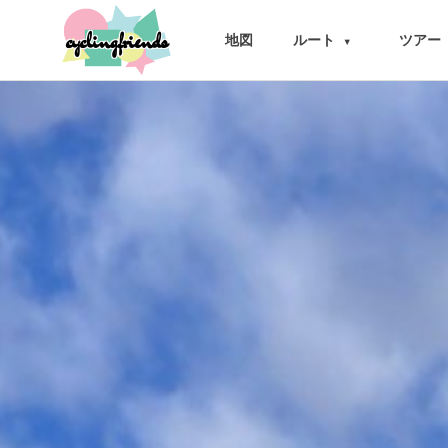
cyclingfriends
地図
ルート
ツアー
▾