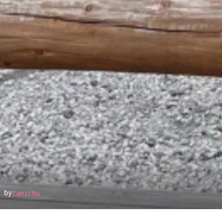
 by
tamichu
▴