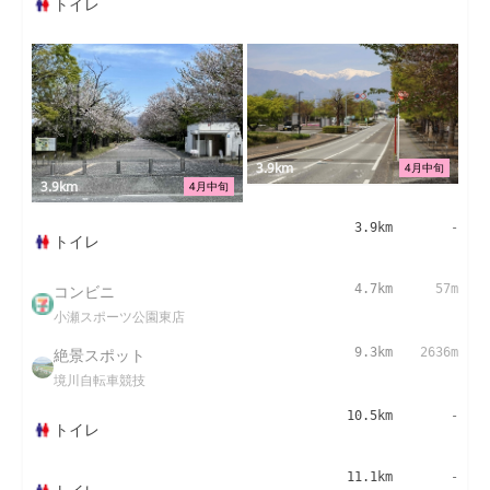
トイレ
3.9km
4月中旬
3.9km
4月中旬
3.9km
-
トイレ
コンビニ
4.7km
57m
小瀬スポーツ公園東店
絶景スポット
9.3km
2636m
境川自転車競技
10.5km
-
トイレ
11.1km
-