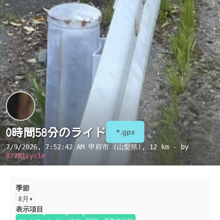
0時間58分のライド
*.gpx
7/9/2026, 7:52:42 AM
甲府市 (山梨県)
, 12 km - by
877Bicycle
季節
8月
表示項目