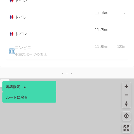
トイレ
11.3km
-
トイレ
11.7km
-
トイレ
コンビニ
11.9km
125m
小瀬スポーツ公園店
▴
地図設定
▴
ルートに戻る
ベース
▴
ログインすると、パーソナ
ルマップも表示できるよう
になります。