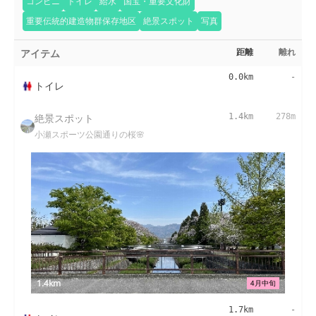
コンビニ
トイレ
給水
国宝・重要文化財
重要伝統的建造物群保存地区
絶景スポット
写真
アイテム
距離
離れ
0.0km
-
トイレ
絶景スポット
1.4km
278m
小瀬スポーツ公園通りの桜🌸
1.4km
4月中旬
1.7km
-