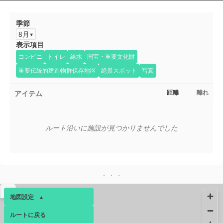
季節
8月
表示項目
コンビニ
トイレ
給水
国宝・重要文化財
重要伝統的建造物群保存地区
絶景スポット
写真
アイテム
距離
離れ
ルート沿いに施設が見つかりませんでした
▴
地図設定
▴
ルートに戻る
ベース
▴