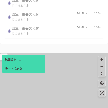
国宝・重要文化財
旧広瀬家住宅
国宝・重要文化財
54.4km
115m
旧広瀬家住宅
国宝・重要文化財
54.4km
107m
旧広瀬家住宅
▴
地図設定
▴
ルートに戻る
ベース
▴
ログインすると、パーソナ
ルマップも表示できるよう
になります。
コミュニティ
▾