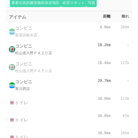
重要伝統的建造物群保存地区
絶景スポット
写真
アイテム
距離
離れ
コンビニ
8.0km
280m
新居浜船木店
コンビニ
18.2km
-
松山道入野ＰＡ上り店
コンビニ
18.4km
117m
松山道入野ＰＡ下り店
コンビニ
29.7km
-
寒川西店
30.0km
111m
トイレ
30.8km
67m
トイレ
30.9km
105m
トイレ