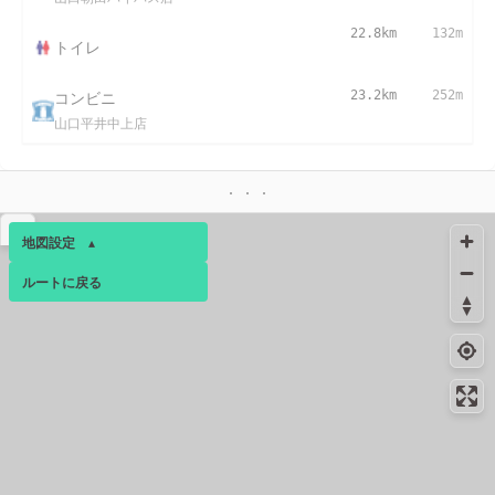
22.8km
132m
トイレ
コンビニ
23.2km
252m
山口平井中上店
▴
地図設定
▴
ルートに戻る
ベース
▴
ログインすると、パーソナ
ルマップも表示できるよう
になります。
コミュニティ
▾