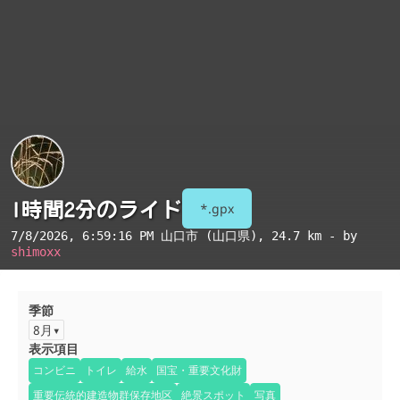
1時間2分のライド
*.gpx
7/8/2026, 6:59:16 PM
山口市 (山口県)
, 24.7 km - by
shimoxx
季節
8月
表示項目
コンビニ
トイレ
給水
国宝・重要文化財
重要伝統的建造物群保存地区
絶景スポット
写真