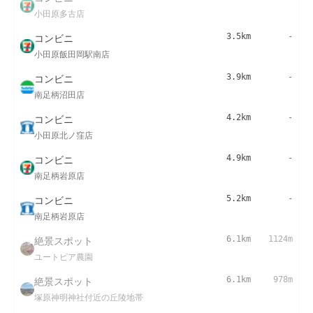
小田原多古店
コンビニ
3.5km
-
小田原飯田岡駅南店
コンビニ
3.9km
-
南足柄沼田店
コンビニ
4.2km
-
小田原北ノ窪店
コンビニ
4.9km
-
南足柄岩原店
コンビニ
5.2km
-
南足柄岩原店
絶景スポット
6.1km
1124m
ユートピア農園
絶景スポット
6.1km
978m
塚原神明神社付近の丘陵地帯