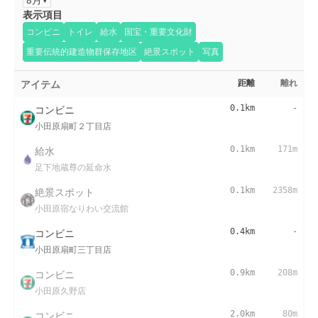
表示項目
コンビニ
トイレ
給水
国宝・重要文化財
重要伝統的建造物群保存地区
絶景スポット
写真
アイテム
距離
離れ
コンビニ
0.1km
-
小田原扇町２丁目店
給水
0.1km
171m
足下地蔵尊の延命水
絶景スポット
0.1km
2358m
小田原宿なりわい交流館
コンビニ
0.4km
-
小田原扇町三丁目店
コンビニ
0.9km
208m
小田原久野店
コンビニ
2.0km
80m