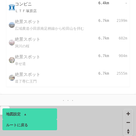
コンビニ
6.4km
-
ＬＴＦ塚原店
絶景スポット
6.7km
2199m
広域農道小田原南足柄線から松田山を拝む
絶景スポット
6.7km
602m
洞川の桜
絶景スポット
6.7km
904m
幸せ道
絶景スポット
6.7km
2555m
道了尊仁王門
▴
地図設定
▴
ルートに戻る
ベース
▴