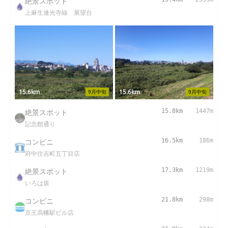
絶景スポット
上麻生連光寺線 展望台
15.6km
15.6km
9月中旬
9月中旬
絶景スポット
15.8km
1447m
記念館通り
コンビニ
16.5km
186m
府中住吉町五丁目店
絶景スポット
17.3km
1219m
いろは坂
コンビニ
21.8km
298m
京王高幡駅ビル店