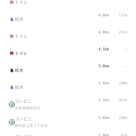
トイレ
4.0km
157m
給水
4.0km
251m
トイレ
4.1km
-
トイレ
5.0km
-
給水
5.4km
196m
給水
コンビニ
5.5km
267m
北多摩病院売店
コンビニ
5.6km
196m
調布富士見２丁目店
5.9km
85m