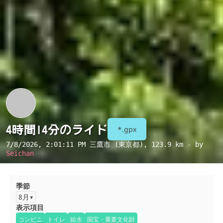
4時間14分のライド
*.gpx
7/8/2026, 2:01:11 PM
三鷹市 (東京都)
, 123.9 km - by
Seichan
季節
8月
表示項目
コンビニ
トイレ
給水
国宝・重要文化財