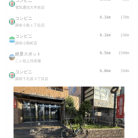
コンビニ
電気通信大学前店
コンビニ
6.1km
170m
調布小島１丁目店
コンビニ
6.1km
236m
調布小島町店
絶景スポット
6.5km
1590m
二ヶ領上河原堰
コンビニ
6.8km
194m
調布下石原３丁目店