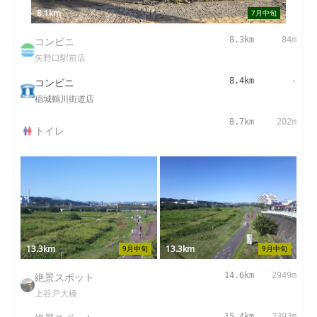
8.1km
7月中旬
コンビニ
8.3km
84m
矢野口駅前店
コンビニ
8.4km
-
稲城鶴川街道店
8.7km
202m
トイレ
13.3km
13.3km
9月中旬
9月中旬
絶景スポット
14.6km
2949m
上谷戸大橋
15.4km
2393m