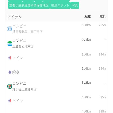
重要伝統的建造物群保存地区
絶景スポット
写真
アイテム
距離
離れ
コンビニ
0.0km
235m
世田谷北烏山五丁目店
コンビニ
0.1km
-
三鷹台団地南店
1.6km
144m
トイレ
1.6km
144m
給水
コンビニ
3.2km
-
野ヶ谷三鷹通り店
4.0km
95m
トイレ
4.0km
298m