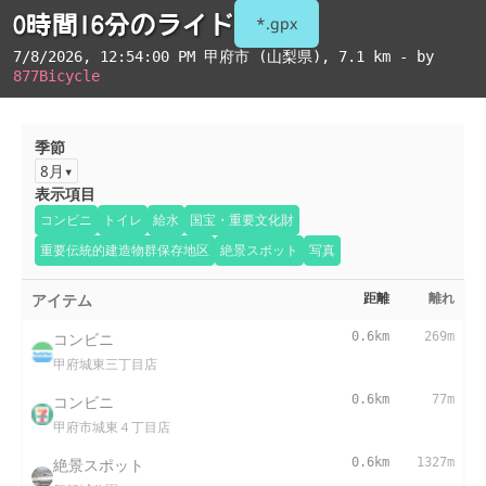
0時間16分のライド
*.gpx
7/8/2026, 12:54:00 PM
甲府市 (山梨県)
, 7.1 km - by
877Bicycle
季節
8月
表示項目
コンビニ
トイレ
給水
国宝・重要文化財
重要伝統的建造物群保存地区
絶景スポット
写真
アイテム
距離
離れ
コンビニ
0.6km
269m
甲府城東三丁目店
コンビニ
0.6km
77m
甲府市城東４丁目店
絶景スポット
0.6km
1327m