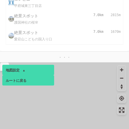
甲府城東三丁目店
絶景スポット
7.0km
2815m
護国神社の桜🌸
絶景スポット
7.0km
1670m
愛宕山こどもの国入り口
▴
地図設定
▴
ルートに戻る
ベース
▴
ログインすると、パーソナ
ルマップも表示できるよう
になります。
コミュニティ
▾