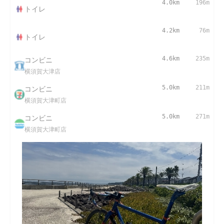
4.0km
196m
トイレ
4.2km
76m
トイレ
コンビニ
4.6km
235m
横須賀大津店
コンビニ
5.0km
211m
横須賀大津町店
コンビニ
5.0km
271m
横須賀大津町店