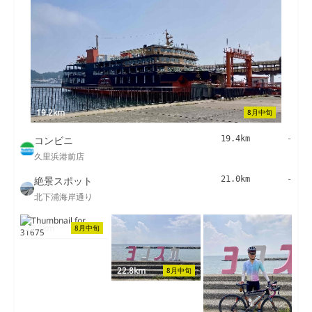
19.2km
8月中旬
コンビニ
19.4km
-
久里浜港前店
絶景スポット
21.0km
-
北下浦海岸通り
22.7km
8月中旬
22.8km
8月中旬