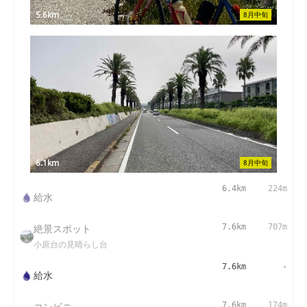
5.6km
8月中旬
6.1km
8月中旬
6.4km
224m
給水
絶景スポット
7.6km
707m
小原台の見晴らし台
7.6km
-
給水
コンビニ
7.6km
174m