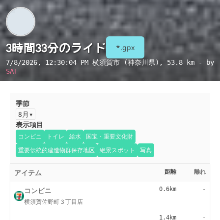
3時間33分のライド
*.gpx
7/8/2026, 12:30:04 PM
横須賀市 (神奈川県)
, 53.8 km - by
SAT
季節
8月
表示項目
コンビニ
トイレ
給水
国宝・重要文化財
重要伝統的建造物群保存地区
絶景スポット
写真
アイテム
距離
離れ
コンビニ
0.6km
-
横須賀佐野町３丁目店
1.4km
-