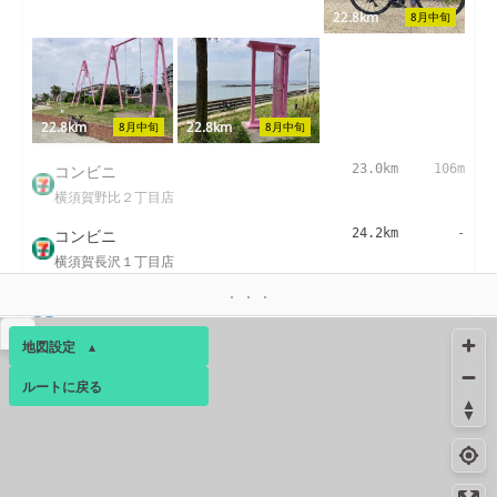
22.8km
8月中旬
22.8km
22.8km
8月中旬
8月中旬
コンビニ
23.0km
106m
横須賀野比２丁目店
コンビニ
24.2km
-
横須賀長沢１丁目店
コンビニ
25.1km
245m
津久井浜駅前店
▴
地図設定
▴
コンビニ
26.0km
-
ルートに戻る
ベース
▴
三浦海岸店
26.5km
-
ログインすると、パーソナ
トイレ
ルマップも表示できるよう
になります。
コンビニ
26.6km
-