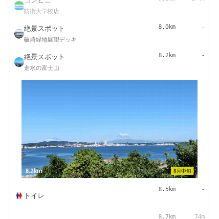
防衛大学校店
絶景スポット
8.0km
-
破崎緑地展望デッキ
絶景スポット
8.2km
-
走水の富士山
8.2km
8月中旬
8.5km
-
トイレ
8.7km
74m