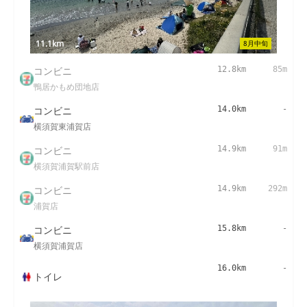
11.1km
8月中旬
コンビニ
12.8km
85m
鴨居かもめ団地店
コンビニ
14.0km
-
横須賀東浦賀店
コンビニ
14.9km
91m
横須賀浦賀駅前店
コンビニ
14.9km
292m
浦賀店
コンビニ
15.8km
-
横須賀浦賀店
16.0km
-
トイレ