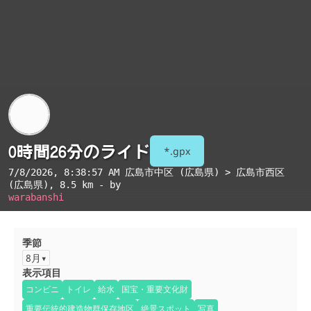
0時間26分のライド
*.gpx
7/8/2026, 8:38:57 AM
広島市中区 (広島県) > 広島市西区
(広島県)
, 8.5 km - by
warabanshi
季節
8月
表示項目
コンビニ
トイレ
給水
国宝・重要文化財
重要伝統的建造物群保存地区
絶景スポット
写真