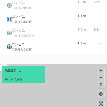
コンビニ
4.2km
226m
広島舟入中町店
コンビニ
4.5km
-
広島舟入本町店
コンビニ
4.5km
288m
広島舟入幸町東店
コンビニ
4.6km
-
広島舟入幸町店
4.7km
258m
トイレ
▴
地図設定
▴
4.7km
249m
トイレ
ルートに戻る
ベース
▴
コンビニ
4.9km
283m
広島舟入川口町店
ログインすると、パーソナ
ルマップも表示できるよう
コンビニ
4.9km
103m
になります。
広島西川口町店