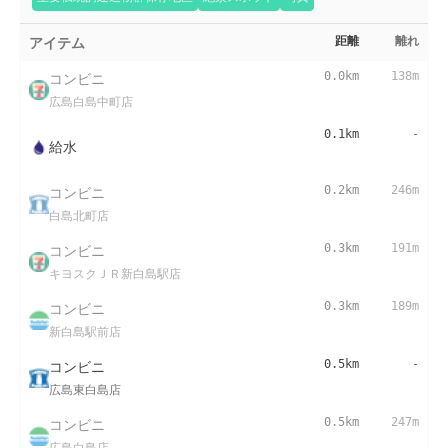
アイテム
距離
離れ
コンビニ
0.0km
138m
広島白島中町店
0.1km
-
給水
コンビニ
0.2km
246m
白島北町店
コンビニ
0.3km
191m
キヨスクＪＲ新白島駅店
コンビニ
0.3km
189m
新白島駅前店
コンビニ
0.5km
-
広島東白島店
コンビニ
0.5km
247m
広島白島店