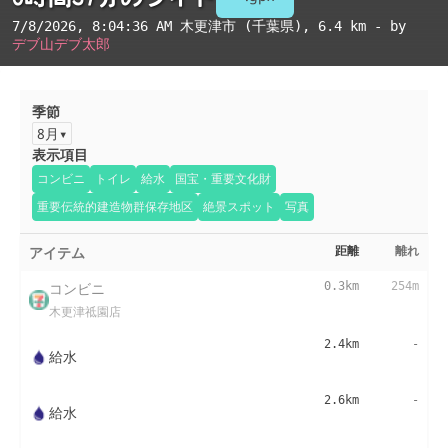
7/8/2026, 8:04:36 AM
木更津市 (千葉県)
, 6.4 km - by
デブ山デブ太郎
季節
8月
表示項目
コンビニ
トイレ
給水
国宝・重要文化財
重要伝統的建造物群保存地区
絶景スポット
写真
アイテム
距離
離れ
コンビニ
0.3km
254m
木更津祗園店
2.4km
-
給水
2.6km
-
給水