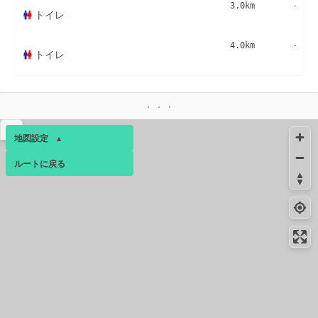
3.0km
-
トイレ
4.0km
-
トイレ
▴
地図設定
▴
ルートに戻る
ベース
▴
ログインすると、パーソナ
ルマップも表示できるよう
になります。
コミュニティ
▾