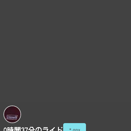
0時間37分のライド
*.gpx