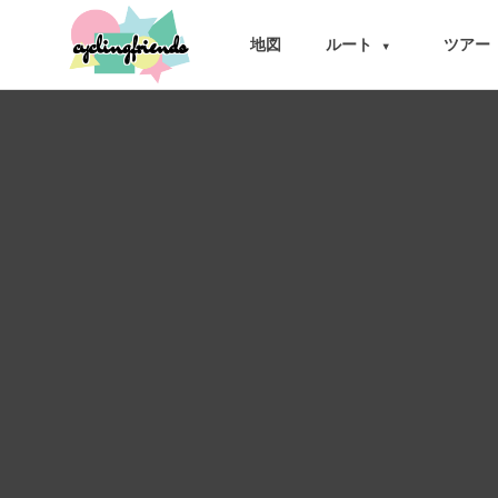
cyclingfriends
地図
ルート
ツアー
▾