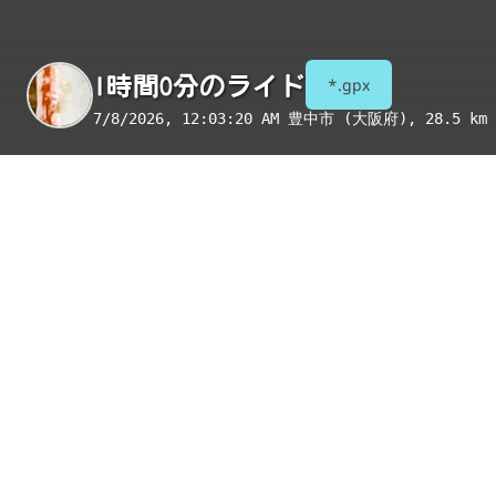
1時間0分のライド
*.gpx
7/8/2026, 12:03:20 AM
豊中市 (大阪府)
, 28.5 km 
季節
表示項目
8月
コンビニ
トイレ
給水
国宝・重要文化財
重要伝統的建造物群保存地区
絶景スポット
写真
アイテム
コンビニ
豊中桜の町一丁目店
コンビニ
豊中柴原町三丁目店