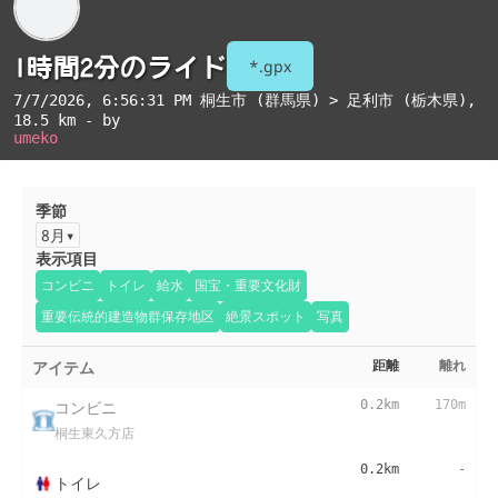
1時間2分のライド
*.gpx
7/7/2026, 6:56:31 PM
桐生市 (群馬県) > 足利市 (栃木県)
,
18.5 km - by
umeko
季節
8月
表示項目
コンビニ
トイレ
給水
国宝・重要文化財
重要伝統的建造物群保存地区
絶景スポット
写真
アイテム
距離
離れ
コンビニ
0.2km
170m
桐生東久方店
0.2km
-
トイレ