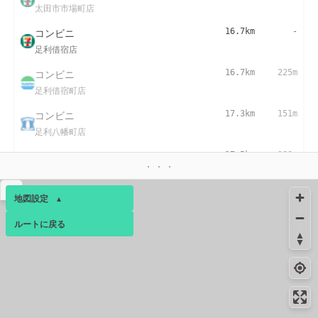
太田市市場町店
コンビニ
16.7km
-
足利借宿店
コンビニ
16.7km
225m
足利借宿町店
コンビニ
17.3km
151m
足利八幡町店
コンビニ
17.5km
288m
足利八幡町店
▴
地図設定
▴
ルートに戻る
ベース
▴
ログインすると、パーソナ
ルマップも表示できるよう
になります。
コミュニティ
▾