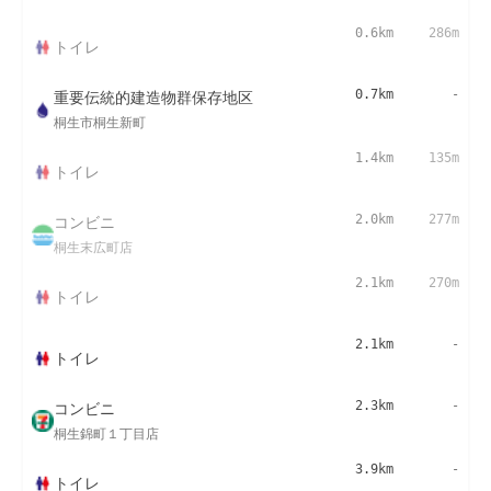
0.6km
286m
トイレ
重要伝統的建造物群保存地区
0.7km
-
桐生市桐生新町
1.4km
135m
トイレ
コンビニ
2.0km
277m
桐生末広町店
2.1km
270m
トイレ
2.1km
-
トイレ
コンビニ
2.3km
-
桐生錦町１丁目店
3.9km
-
トイレ