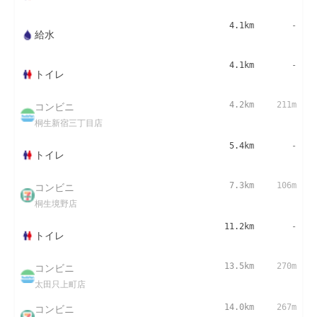
4.1km
-
給水
4.1km
-
トイレ
コンビニ
4.2km
211m
桐生新宿三丁目店
5.4km
-
トイレ
コンビニ
7.3km
106m
桐生境野店
11.2km
-
トイレ
コンビニ
13.5km
270m
太田只上町店
コンビニ
14.0km
267m