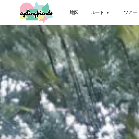
cyclingfriends
地図
ルート
ツアー
▾