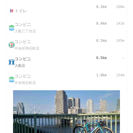
0.3km
200m
トイレ
コンビニ
0.4km
141m
入船三丁目店
コンビニ
0.5km
195m
中央区明石町店
コンビニ
0.5km
-
入船店
コンビニ
1.0km
154m
中央明石町店