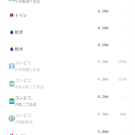
Ｈ月島四丁目店
4.1km
-
トイレ
4.1km
-
給水
4.1km
-
給水
コンビニ
4.2km
255m
Ｈ月島勝どき店
コンビニ
4.2km
111m
中央月島三丁目店
コンビニ
4.2km
-
月島二丁目店
コンビニ
4.3km
60m
月島駅前店
5.4km
-