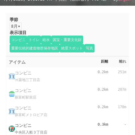
季節
8月
表示項目
コンビニ
トイレ
給水
国宝・重要文化財
重要伝統的建造物群保存地区
絶景スポット
写真
アイテム
距離
離れ
コンビニ
0.2km
251m
Ｈ築地三丁目店
コンビニ
0.2km
207m
新富町駅前店
コンビニ
0.2km
178m
新富町メトロピア店
コンビニ
0.3km
-
中央区入船３丁目店