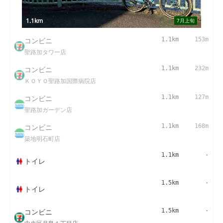
1.1km
7月上旬
コンビニ
1.1km
153m
聖路加タワー店
コンビニ
1.1km
232m
ＫＯＹＯ聖路加国際病院店
コンビニ
1.1km
127m
聖路加ガーデン店
コンビニ
1.1km
168m
築地明石町店
1.1km
-
トイレ
1.5km
-
トイレ
コンビニ
1.5km
-