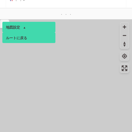
5.8km
164m
給水
▴
地図設定
▴
コンビニ
5.9km
-
佃二丁目店
ルートに戻る
ベース
▴
コンビニ
6.1km
-
ログインすると、パーソナ
佃二丁目店
ルマップも表示できるよう
6.1km
142m
になります。
給水
コミュニティ
▾
6.1km
88m
トイレ
コンビニ
6.4km
274m
東京ダイヤビルディング店
コンビニ
6.6km
70m
新川中央大橋店
コンビニ
6.6km
136m