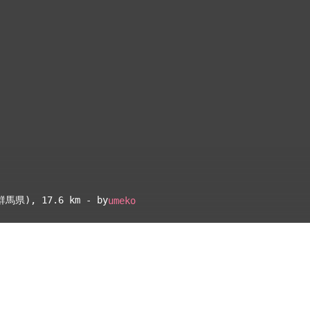
群馬県)
, 17.6 km - by
umeko
▴
地図設定
▴
ルートに戻る
ベース
▴
ログインすると、パーソナ