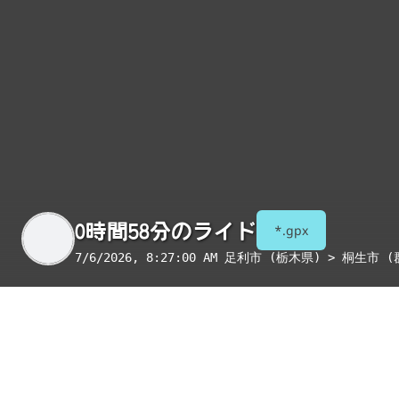
0時間58分のライド
*.gpx
7/6/2026, 8:27:00 AM
足利市 (栃木県) > 桐生市 (
季節
表示項目
8月
コンビニ
トイレ
給水
国宝・重要文化財
重要伝統的建造物群保存地区
絶景スポット
写真