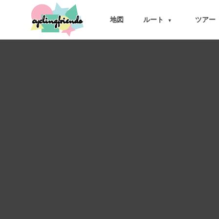
cyclingfriends
地図
ルート
ツアー
▾