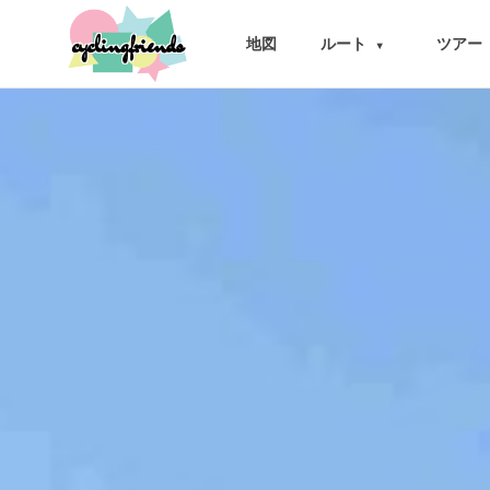
cyclingfriends
地図
ルート
ツアー
▾