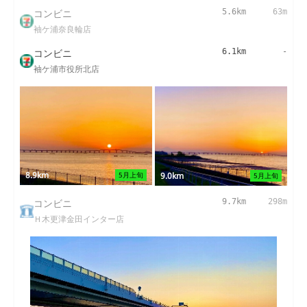
コンビニ
5.6km
63m
袖ケ浦奈良輪店
コンビニ
6.1km
-
袖ケ浦市役所北店
8.9km
9.0km
5月上旬
5月上旬
コンビニ
9.7km
298m
Ｈ木更津金田インター店