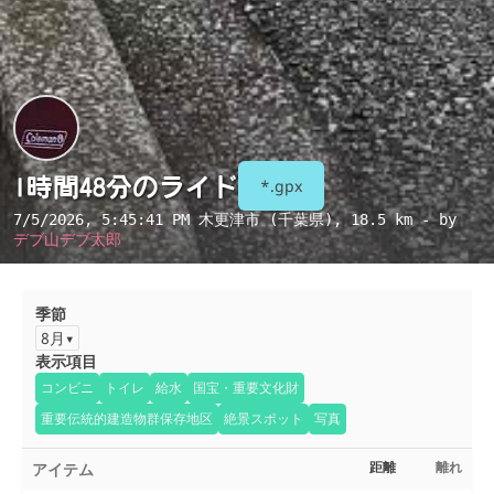
1時間48分のライド
*.gpx
7/5/2026, 5:45:41 PM
木更津市 (千葉県)
, 18.5 km - by
デブ山デブ太郎
季節
8月
表示項目
コンビニ
トイレ
給水
国宝・重要文化財
重要伝統的建造物群保存地区
絶景スポット
写真
アイテム
距離
離れ