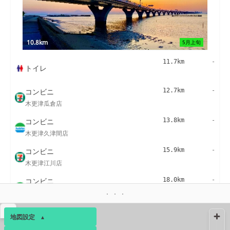
10.8km
5月上旬
11.7km
-
トイレ
コンビニ
12.7km
-
木更津瓜倉店
コンビニ
13.8km
-
木更津久津間店
コンビニ
15.9km
-
木更津江川店
コンビニ
18.0km
-
木更津長須賀店
コンビニ
18.1km
-
▴
地図設定
▴
木更津１６号バイパス店