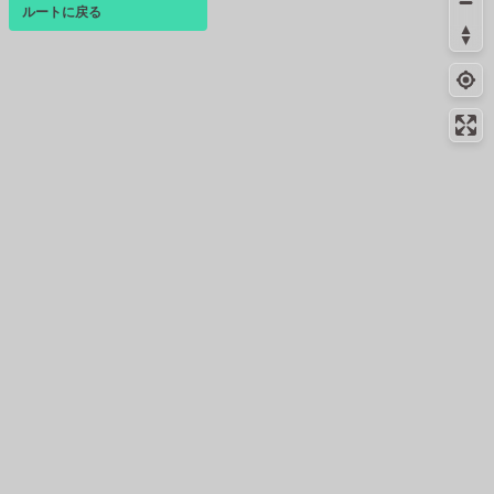
ルートに戻る
ベース
▴
ログインすると、パーソナ
ルマップも表示できるよう
になります。
コミュニティ
▾