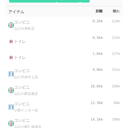
アイテム
距離
離れ
コンビニ
0.2km
124m
山口今井町店
0.5km
152m
トイレ
1.6km
127m
トイレ
コンビニ
4.0km
251m
山口平井中上店
コンビニ
10.6km
169m
山口小郡岩屋店
コンビニ
12.3km
68m
小郡インター店
コンビニ
14.1km
198m
山口小郡仁保津店