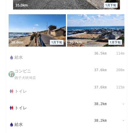
35.0km
1月下旬
36.4km
36.7km
1月下旬
1月下旬
36.5km
114m
給水
コンビニ
37.6km
208m
銚子犬吠埼店
37.6km
115m
トイレ
38.2km
-
トイレ
38.2km
-
給水