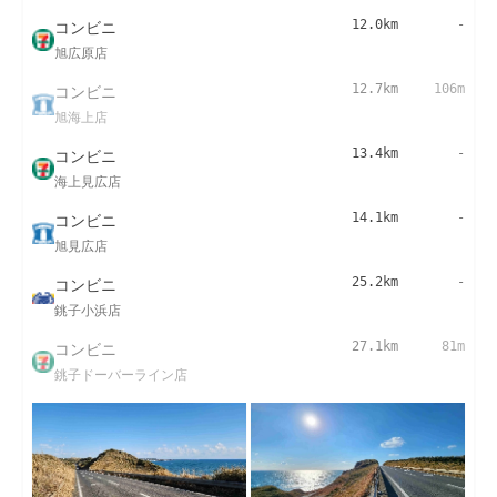
コンビニ
12.0km
-
旭広原店
コンビニ
12.7km
106m
旭海上店
コンビニ
13.4km
-
海上見広店
コンビニ
14.1km
-
旭見広店
コンビニ
25.2km
-
銚子小浜店
コンビニ
27.1km
81m
銚子ドーバーライン店