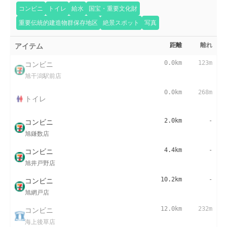
コンビニ
トイレ
給水
国宝・重要文化財
重要伝統的建造物群保存地区
絶景スポット
写真
アイテム
距離
離れ
コンビニ
0.0km
123m
旭干潟駅前店
0.0km
268m
トイレ
コンビニ
2.0km
-
旭鎌数店
コンビニ
4.4km
-
旭井戸野店
コンビニ
10.2km
-
旭網戸店
コンビニ
12.0km
232m
海上後草店