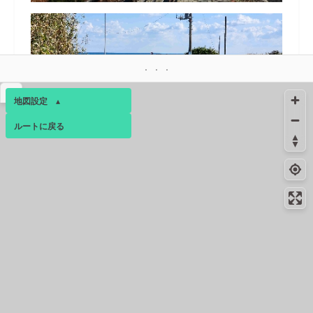
▴
地図設定
▴
ルートに戻る
ベース
▴
40.7km
1月下旬
ログインすると、パーソナ
コンビニ
41.9km
-
ルマップも表示できるよう
になります。
銚子笠上町店
42.8km
196m
コミュニティ
▾
トイレ
43.2km
64m
トイレ
43.2km
91m
給水