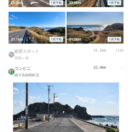
28.9km
29.0km
1月下旬
1月下旬
31.1km
31.2km
1月下旬
1月下旬
絶景スポット
31.2km
114m
屏風ヶ浦
コンビニ
32.4km
-
銚子高神西町店