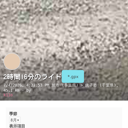
2時間16分のライド
*.gpx
7/4/2026, 4:27:53 PM
旭市 (千葉県) > 銚子市 (千葉県)
,
45.1 km - by
k11o
季節
8月
表示項目