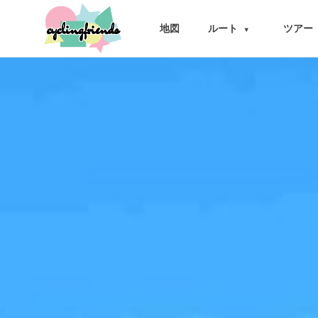
cyclingfriends
地図
ルート
ツアー
▾