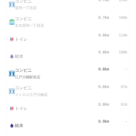
コンビニ
0.7km
126m
音羽一丁目店
コンビニ
0.7km
108m
文京音羽一丁目店
0.8km
114m
トイレ
0.8km
108m
給水
コンビニ
0.8km
-
江戸川橋駅前店
コンビニ
0.8km
67m
メトロス江戸川橋店
0.8km
61m
トイレ
0.9km
-
給水