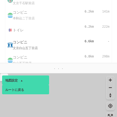
文京千石駅前店
コンビニ
6.2km
141m
本駒込二丁目店
6.2km
222m
トイレ
コンビニ
6.6km
-
文京白山五丁目店
コンビニ
6.8km
298m
白山五丁目店
コンビニ
6.9km
237m
▴
文京白山駅前店
地図設定
▴
コンビニ
6.9km
205m
ルートに戻る
ベース
▴
白山駅前店
ログインすると、パーソナ
コンビニ
6.9km
205m
ルマップも表示できるよう
文京白山駅前店
になります。