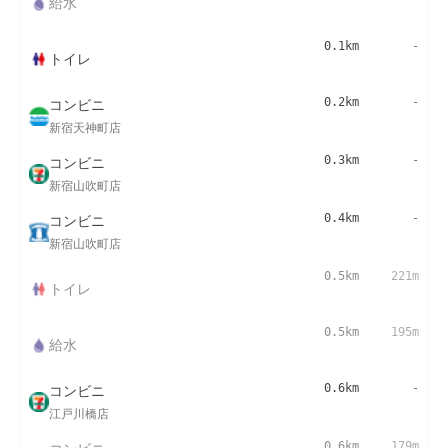
給水
0.1km
-
トイレ
コンビニ
0.2km
-
新宿天神町店
コンビニ
0.3km
-
新宿山吹町店
コンビニ
0.4km
-
新宿山吹町店
0.5km
221m
トイレ
0.5km
195m
給水
コンビニ
0.6km
-
江戸川橋店
0.6km
179m