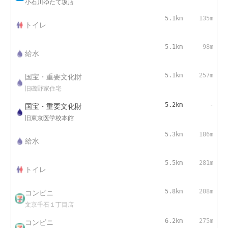
小石川ゆたて坂店
5.1km
135m
トイレ
5.1km
98m
給水
国宝・重要文化財
5.1km
257m
旧磯野家住宅
国宝・重要文化財
5.2km
-
旧東京医学校本館
5.3km
186m
給水
5.5km
281m
トイレ
コンビニ
5.8km
208m
文京千石１丁目店
コンビニ
6.2km
275m