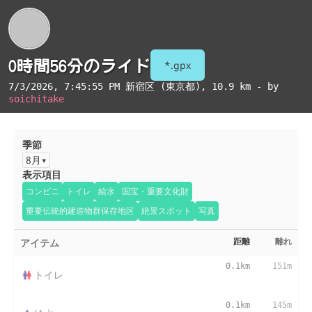
0時間56分のライド
*.gpx
7/3/2026, 7:45:55 PM
新宿区 (東京都)
, 10.9 km - by
soichitake
季節
8月
表示項目
コンビニ
トイレ
給水
国宝・重要文化財
重要伝統的建造物群保存地区
絶景スポット
写真
アイテム
距離
離れ
0.1km
151m
トイレ
0.1km
145m