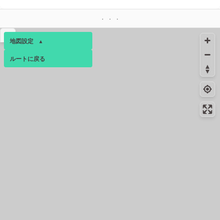
▴
地図設定
▴
ルートに戻る
ベース
▴
ログインすると、パーソナ
ルマップも表示できるよう
になります。
コミュニティ
▾