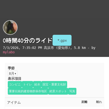
0時間40分のライド
*.gpx
7/3/2026, 7:35:02 PM
高浜市 (愛知県)
, 5.8 km - by
mylabo
季節
8月
表示項目
コンビニ
トイレ
給水
国宝・重要文化財
重要伝統的建造物群保存地区
絶景スポット
写真
アイテム
距離
離れ