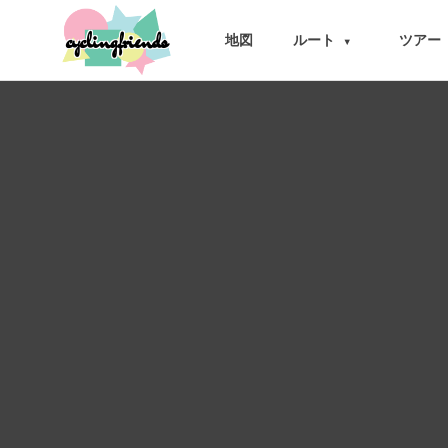
cyclingfriends
地図
ルート
ツアー
▾