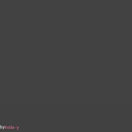
by
koda-y