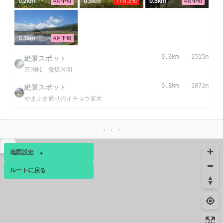
0.2km
0.3km
0.3km
4月中旬
11月上旬
4月中旬
0.3km
4月下旬
絶景スポット
0.6km
2515m
三国峠 激坂区間
絶景スポット
0.8km
1872m
やまぶき通りのイチョウ並木
▴
地図設定
▴
ルートに戻る
ベース
▴
ログインすると、パーソナ
ルマップも表示できるよう
になります。