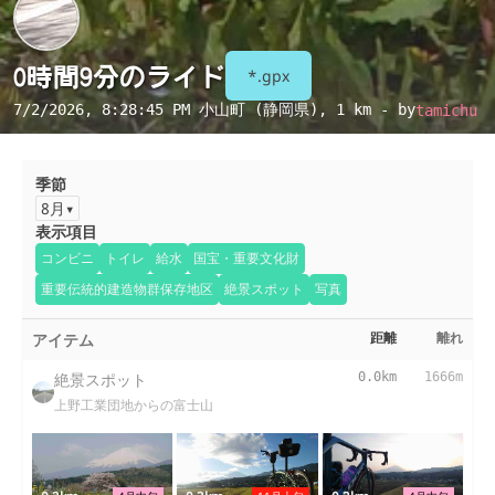
0時間9分のライド
*.gpx
7/2/2026, 8:28:45 PM
小山町 (静岡県)
, 1 km - by
tamichu
季節
8月
表示項目
コンビニ
トイレ
給水
国宝・重要文化財
重要伝統的建造物群保存地区
絶景スポット
写真
アイテム
距離
離れ
絶景スポット
0.0km
1666m
上野工業団地からの富士山