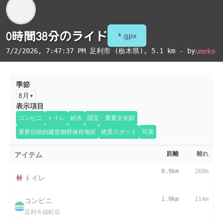
0時間38分のライド
*.gpx
7/2/2026, 7:47:37 PM
足利市 (栃木県)
, 5.1 km - by
umeko
季節
8月
表示項目
コンビニ
トイレ
給水
国宝・重要文化財
重要伝統的建造物群保存地区
絶景スポット
写真
アイテム
距離
離れ
0.9km
260m
トイレ
コンビニ
1.9km
114m
足利今福町店