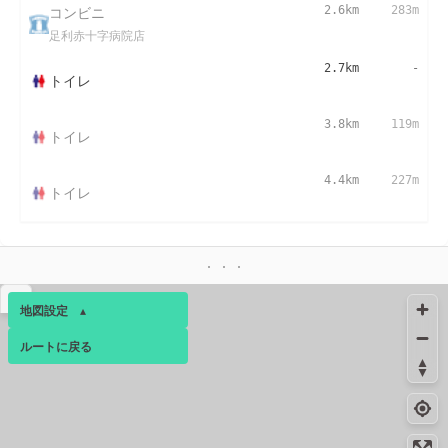
コンビニ
2.6km
283m
足利赤十字病院店
2.7km
-
トイレ
3.8km
119m
トイレ
4.4km
227m
トイレ
▴
地図設定
▴
ルートに戻る
ベース
▴
ログインすると、パーソナ
ルマップも表示できるよう
になります。