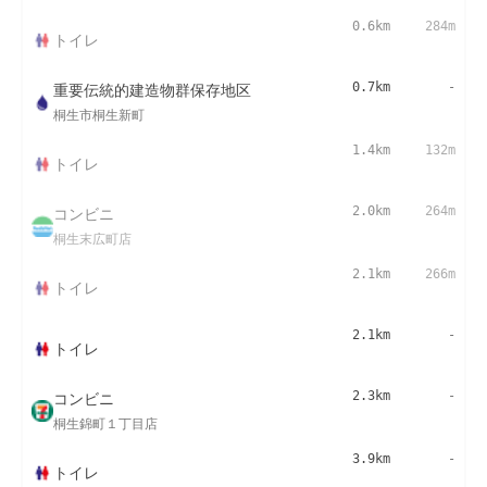
0.6km
284m
トイレ
重要伝統的建造物群保存地区
0.7km
-
桐生市桐生新町
1.4km
132m
トイレ
コンビニ
2.0km
264m
桐生末広町店
2.1km
266m
トイレ
2.1km
-
トイレ
コンビニ
2.3km
-
桐生錦町１丁目店
3.9km
-
トイレ