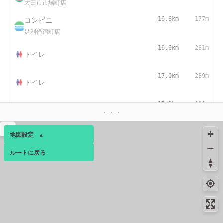
太田市市場町店
コンビニ
16.3km
177m
足利借宿町店
16.9km
231m
トイレ
17.0km
289m
トイレ
17.1km
298m
トイレ
▴
地図設定
▴
ルートに戻る
ベース
▴
ログインすると、パーソナ
ルマップも表示できるよう
になります。
コミュニティ
▾