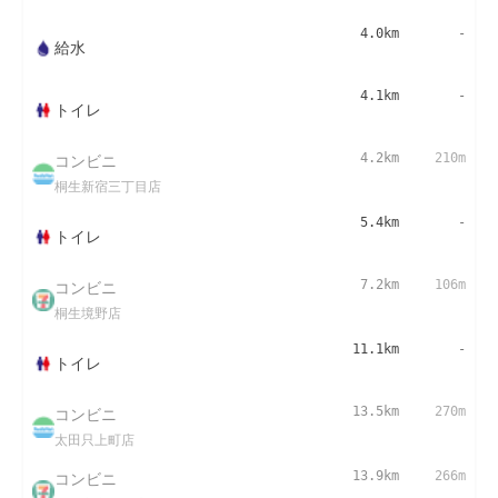
4.0km
-
給水
4.1km
-
トイレ
コンビニ
4.2km
210m
桐生新宿三丁目店
5.4km
-
トイレ
コンビニ
7.2km
106m
桐生境野店
11.1km
-
トイレ
コンビニ
13.5km
270m
太田只上町店
コンビニ
13.9km
266m