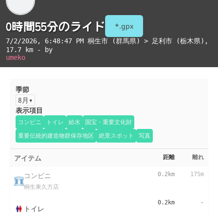
0時間55分のライド
*.gpx
7/2/2026, 6:48:47 PM
桐生市 (群馬県) > 足利市 (栃木県)
,
17.7 km - by
umeko
季節
8月
表示項目
コンビニ
トイレ
給水
国宝・重要文化財
重要伝統的建造物群保存地区
絶景スポット
写真
アイテム
距離
離れ
コンビニ
0.2km
175m
桐生東久方店
0.2km
-
トイレ