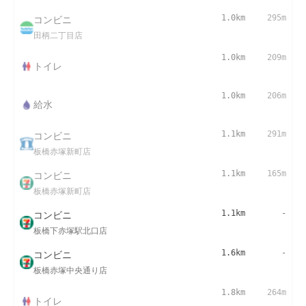
コンビニ
1.0km
295m
田柄二丁目店
1.0km
209m
トイレ
1.0km
206m
給水
コンビニ
1.1km
291m
板橋赤塚新町店
コンビニ
1.1km
165m
板橋赤塚新町店
コンビニ
1.1km
-
板橋下赤塚駅北口店
コンビニ
1.6km
-
板橋赤塚中央通り店
1.8km
264m
トイレ