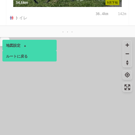
34.6km
9月下旬
36.4km
142m
トイレ
コンビニ
38.3km
271m
環八北赤羽店
▴
地図設定
▴
コンビニ
39.3km
270m
ルートに戻る
浮間一丁目店
ベース
▴
41.0km
-
給水
ログインすると、パーソナ
ルマップも表示できるよう
になります。
コンビニ
43.5km
268m
板橋新河岸一丁目店
コミュニティ
▾
コンビニ
45.2km
202m
板橋トラックターミナル店