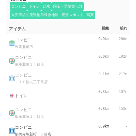
コンビニ
トイレ
給水
国宝・重要文化財
重要伝統的建造物群保存地区
絶景スポット
写真
アイテム
距離
離れ
コンビニ
0.0km
286m
練馬北町店
コンビニ
0.0km
192m
練馬北町３丁目店
コンビニ
0.1km
217m
ＬＴＦ徳丸三丁目店
0.3km
107m
トイレ
コンビニ
0.8km
153m
板橋赤塚１丁目店
コンビニ
0.9km
-
板橋赤塚新町一丁目店