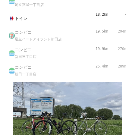
足立宮城一丁目店
18.2km
-
トイレ
コンビニ
19.5km
294m
足立ハートアイランド新田店
コンビニ
19.9km
270m
新田三丁目店
コンビニ
25.4km
289m
新田一丁目店