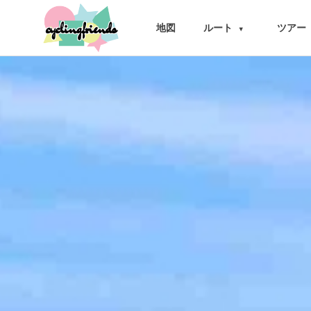
cyclingfriends
地図
ルート
ツアー
▾