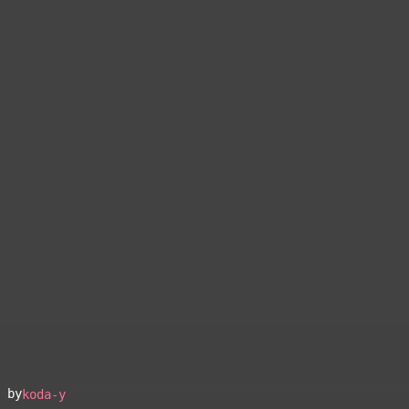
 by
koda-y