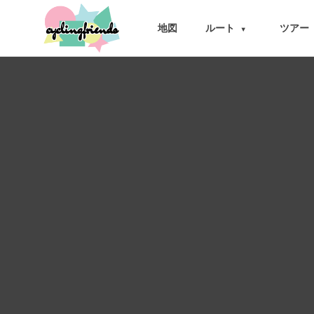
cyclingfriends
地図
ルート
ツアー
▾