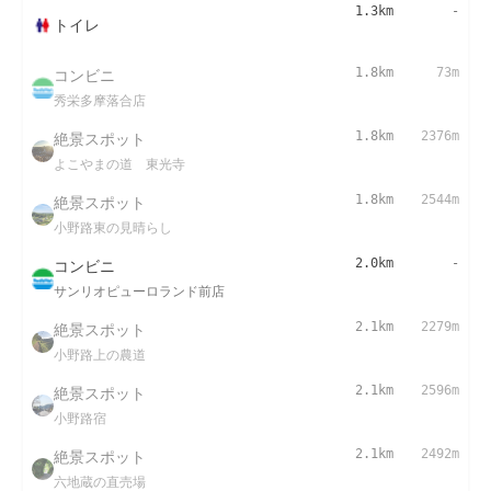
1.3km
-
トイレ
コンビニ
1.8km
73m
秀栄多摩落合店
絶景スポット
1.8km
2376m
よこやまの道 東光寺
絶景スポット
1.8km
2544m
小野路東の見晴らし
コンビニ
2.0km
-
サンリオピューロランド前店
絶景スポット
2.1km
2279m
小野路上の農道
絶景スポット
2.1km
2596m
小野路宿
絶景スポット
2.1km
2492m
六地蔵の直売場