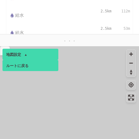
2.5km
112m
給水
2.5km
53m
給水
2.5km
187m
給水
▴
地図設定
▴
絶景スポット
2.5km
2698m
ルートに戻る
ベース
▴
小山田のイチョウ並木
ログインすると、パーソナ
絶景スポット
2.5km
2533m
ルマップも表示できるよう
小山田緑地
になります。
絶景スポット
2.5km
2380m
コミュニティ
▾
トンボ池
絶景スポット
2.5km
2260m
小山田緑地梅木窪分園の田んぼ