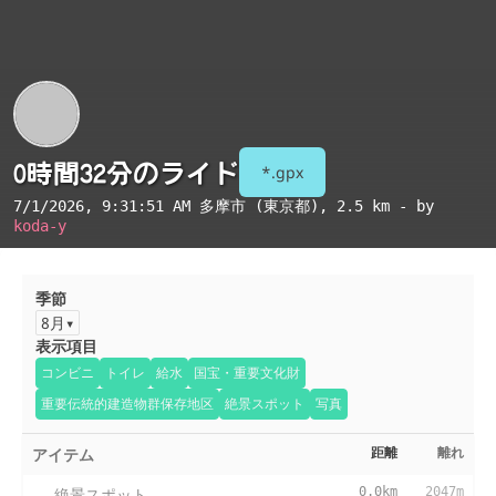
0時間32分のライド
*.gpx
7/1/2026, 9:31:51 AM
多摩市 (東京都)
, 2.5 km - by
koda-y
季節
8月
表示項目
コンビニ
トイレ
給水
国宝・重要文化財
重要伝統的建造物群保存地区
絶景スポット
写真
アイテム
距離
離れ
絶景スポット
0.0km
2047m