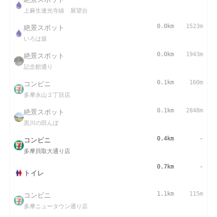
上麻生連光寺線 展望台
絶景スポット
0.0km
1523m
いろは坂
絶景スポット
0.0km
1943m
記念館通り
コンビニ
0.1km
160m
多摩永山２丁目店
絶景スポット
0.1km
2848m
黒川の田んぼ
コンビニ
0.4km
-
多摩貝取大通り店
0.7km
-
トイレ
コンビニ
1.1km
115m
多摩ニュータウン通り店