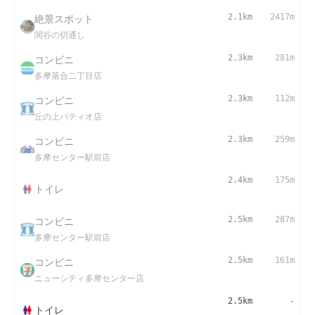
絶景スポット
2.1km
2417m
関谷の切通し
コンビニ
2.3km
281m
多摩落合二丁目店
コンビニ
2.3km
112m
丘の上パティオ店
コンビニ
2.3km
259m
多摩センター駅前店
2.4km
175m
トイレ
コンビニ
2.5km
287m
多摩センター駅前店
コンビニ
2.5km
161m
ニューシティ多摩センター店
2.5km
-
トイレ