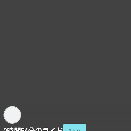
0時間54分のライド
*.gpx