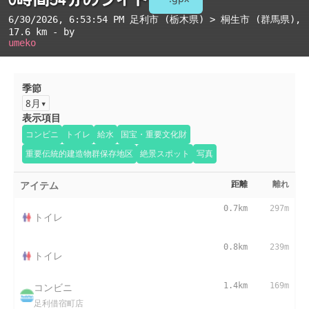
6/30/2026, 6:53:54 PM
足利市 (栃木県) > 桐生市 (群馬県)
,
17.6 km - by
umeko
季節
8月
表示項目
コンビニ
トイレ
給水
国宝・重要文化財
重要伝統的建造物群保存地区
絶景スポット
写真
アイテム
距離
離れ
0.7km
297m
トイレ
0.8km
239m
トイレ
コンビニ
1.4km
169m
足利借宿町店