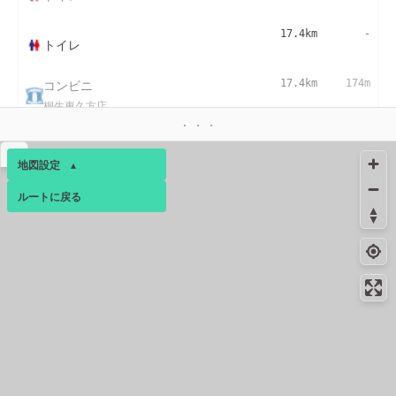
17.4km
-
トイレ
コンビニ
17.4km
174m
桐生東久方店
▴
地図設定
▴
ルートに戻る
ベース
▴
ログインすると、パーソナ
ルマップも表示できるよう
になります。
コミュニティ
▾