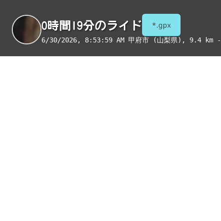
0時間19分のライド
*.gpx
6/30/2026, 8:53:59 AM
甲府市 (山梨県)
, 9.4 km -
季節
表示項目
8月
コンビニ
トイレ
給水
国宝・重要文化財
重要伝統的建造物群保存地区
絶景スポット
写真
アイテム
コンビニ
甲府住吉５丁目店
絶景スポット
小瀬スポーツ公園通りの桜🌸
コンビニ