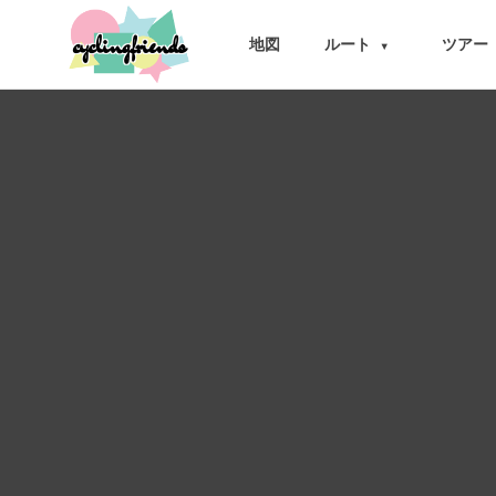
cyclingfriends
地図
ルート
ツアー
▾