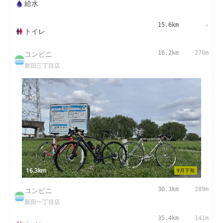
給水
15.6km
-
トイレ
コンビニ
16.2km
270m
新田三丁目店
16.3km
9月下旬
コンビニ
30.3km
289m
新田一丁目店
35.4km
141m