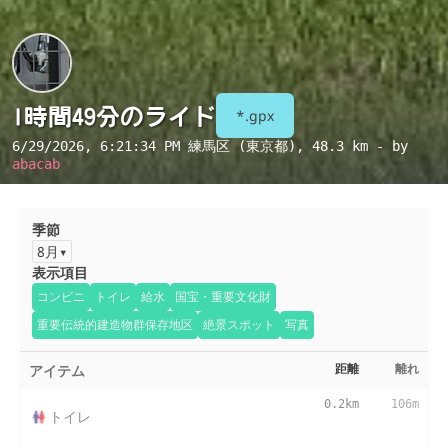
1時間49分のライド
*.gpx
6/29/2026, 6:21:34 PM
練馬区 (東京都)
, 48.3 km - by
abacab
季節
8月
表示項目
コンビニ
トイレ
給水
国宝・重要文化財
重要伝統的建造物群保存地区
絶景スポット
写真
アイテム
距離
離れ
0.2km
106m
トイレ