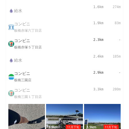
1.6km
274m
給水
コンビニ
1.9km
83m
板橋赤塚六丁目店
コンビニ
2.3km
-
板橋赤塚５丁目店
2.4km
185m
給水
コンビニ
2.9km
-
板橋三園店
コンビニ
3.3km
280m
板橋三園１丁目店
3.9km
3.9km
11月下旬
11月下旬