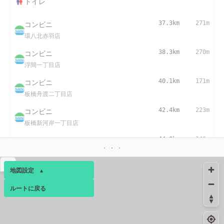
トイレ
コンビニ
37.3km
271m
環八北赤羽店
コンビニ
38.3km
270m
浮間一丁目店
コンビニ
40.1km
171m
板橋舟渡二丁目店
コンビニ
42.4km
223m
板橋新河岸一丁目店
コンビニ
44.0km
142m
板橋トラックターミナル店
▴
コンビニ
44.5km
90m
地図設定
▴
三園二丁目店
ルートに戻る
ベース
▴
45.0km
295m
トイレ
ログインすると、パーソナ
ルマップも表示できるよう