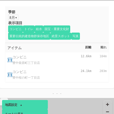
季節
8月
表示項目
コンビニ
トイレ
給水
国宝・重要文化財
重要伝統的建造物群保存地区
絶景スポット
写真
アイテム
距離
離れ
コンビニ
12.6km
184m
豊中柴原町三丁目店
コンビニ
24.1km
283m
豊中桜の町一丁目店
▴
地図設定
▴
ルートに戻る
ベース
▴