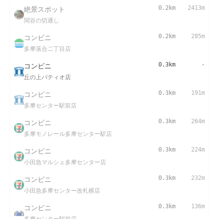
絶景スポット
0.2km
2413m
関谷の切通し
コンビニ
0.2km
285m
多摩落合二丁目店
コンビニ
0.3km
-
丘の上パティオ店
コンビニ
0.3km
191m
多摩センター駅前店
コンビニ
0.3km
264m
多摩モノレール多摩センター駅店
コンビニ
0.3km
224m
小田急マルシェ多摩センター店
コンビニ
0.3km
232m
小田急多摩センター改札横店
コンビニ
0.3km
136m
多摩センター駅前店