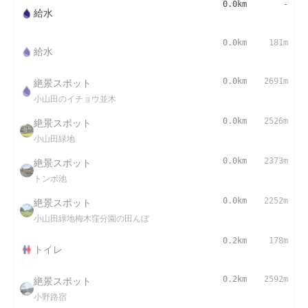
0.0km
-
給水
0.0km
181m
給水
絶景スポット
0.0km
2691m
小山田のイチョウ並木
絶景スポット
0.0km
2526m
小山田緑地
絶景スポット
0.0km
2373m
トンボ池
絶景スポット
0.0km
2252m
小山田緑地梅木窪分園の田んぼ
0.2km
178m
トイレ
絶景スポット
0.2km
2592m
小野路宿