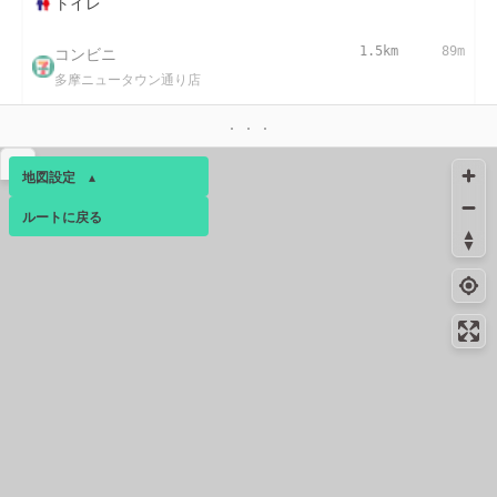
トイレ
コンビニ
1.5km
89m
多摩ニュータウン通り店
1.7km
282m
トイレ
▴
地図設定
▴
1.9km
-
トイレ
ルートに戻る
ベース
▴
コンビニ
2.2km
-
多摩貝取大通り店
ログインすると、パーソナ
ルマップも表示できるよう
コンビニ
2.5km
185m
になります。
多摩永山２丁目店
コミュニティ
▾
絶景スポット
2.5km
2875m
黒川の田んぼ
絶景スポット
2.6km
2046m
上麻生連光寺線 展望台