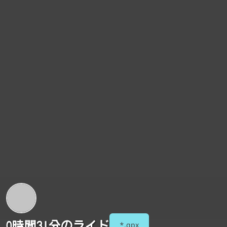
0時間31分のライド
*.gpx