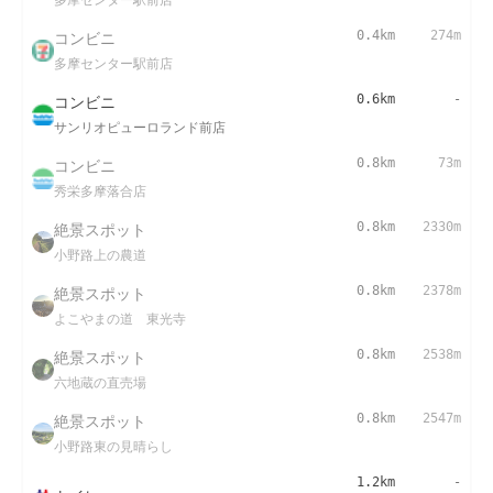
コンビニ
0.4km
274m
多摩センター駅前店
コンビニ
0.6km
-
サンリオピューロランド前店
コンビニ
0.8km
73m
秀栄多摩落合店
絶景スポット
0.8km
2330m
小野路上の農道
絶景スポット
0.8km
2378m
よこやまの道 東光寺
絶景スポット
0.8km
2538m
六地蔵の直売場
絶景スポット
0.8km
2547m
小野路東の見晴らし
1.2km
-