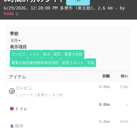
6/29/2026, 12:28:00 PM
多摩市 (東京都)
, 2.6 km - by
koda-y
季節
8月
表示項目
コンビニ
トイレ
給水
国宝・重要文化財
重要伝統的建造物群保存地区
絶景スポット
写真
アイテム
距離
離れ
コンビニ
0.0km
158m
ニューシティ多摩センター店
0.0km
-
トイレ
0.0km
107m
給水