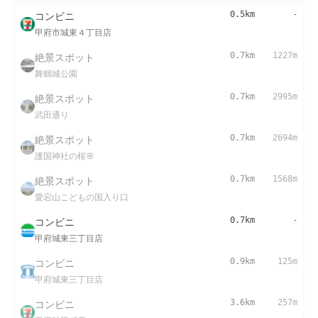
コンビニ
0.5km
-
甲府市城東４丁目店
絶景スポット
0.7km
1227m
舞鶴城公園
絶景スポット
0.7km
2995m
武田通り
絶景スポット
0.7km
2694m
護国神社の桜🌸
絶景スポット
0.7km
1568m
愛宕山こどもの国入り口
コンビニ
0.7km
-
甲府城東三丁目店
コンビニ
0.9km
125m
甲府城東三丁目店
コンビニ
3.6km
257m