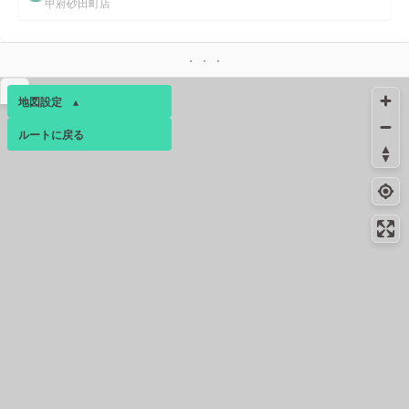
甲府砂田町店
▴
地図設定
▴
ルートに戻る
ベース
▴
ログインすると、パーソナ
ルマップも表示できるよう
になります。
コミュニティ
▾