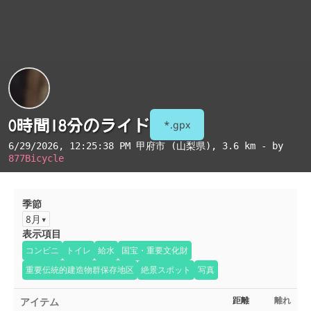
0時間18分のライド
*.gpx
6/29/2026, 12:25:38 PM
甲府市 (山梨県)
, 3.6 km - by
877Bicycle
季節
8月
表示項目
コンビニ
トイレ
給水
国宝・重要文化財
重要伝統的建造物群保存地区
絶景スポット
写真
アイテム
距離
離れ