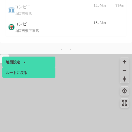
コンビニ
14.9km
116m
山口吉敷店
コンビニ
15.3km
-
山口吉敷下東店
▴
地図設定
▴
ルートに戻る
ベース
▴
ログインすると、パーソナ
ルマップも表示できるよう
になります。
コミュニティ
▾