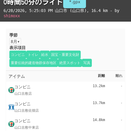
0時間50分のライド
*.gpx
6/28/2026, 5:25:03 PM
山口市 (山口県)
, 16.4 km - by
shimoxx
季節
8月
表示項目
コンビニ
トイレ
給水
国宝・重要文化財
重要伝統的建造物群保存地区
絶景スポット
写真
アイテム
距離
離れ
コンビニ
13.2km
-
山口吉敷店
コンビニ
13.7km
-
山口吉敷佐畑店
コンビニ
14.8km
-
山口吉敷中東店