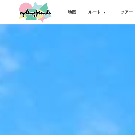
cyclingfriends
地図
ルート
ツアー
▾