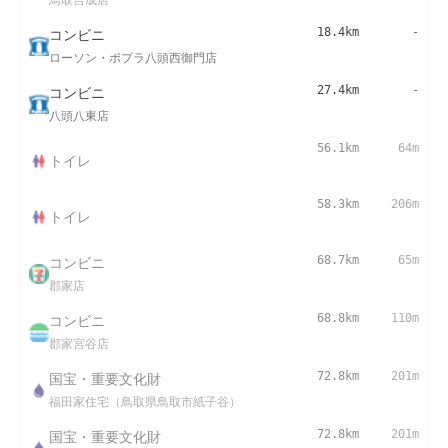
コンビニ
18.4km
-
ローソン・ポプラ八頭西御門店
コンビニ
27.4km
-
八頭八東店
56.1km
64m
トイレ
58.3km
206m
トイレ
コンビニ
68.7km
65m
郡家店
コンビニ
68.8km
110m
郡家宮谷店
国宝・重要文化財
72.8km
201m
福田家住宅（鳥取県鳥取市紙子谷）
国宝・重要文化財
72.8km
201m