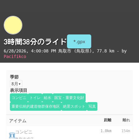
3時間38分のライド
*.gpx
6/28/2026, 4:00:08 PM
鳥取市 (鳥取県)
, 77.8 km - by
Pacifikco
季節
8月
表示項目
コンビニ
トイレ
給水
国宝・重要文化財
重要伝統的建造物群保存地区
絶景スポット
写真
アイテム
距離
離れ
コンビニ
1.0km
154m
鳥取吉成店