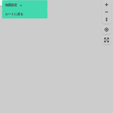
▴
地図設定
▴
ルートに戻る
ベース
▴
ログインすると、パーソナ
ルマップも表示できるよう
になります。
コミュニティ
▾