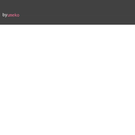
 by
umeko
▴
地図設定
▴
ルートに戻る
ベース
▴
ログインすると、パーソナ
ルマップも表示できるよう
になります。
距離
離れ
コミュニティ
▾
7.9km
2632m
5 km