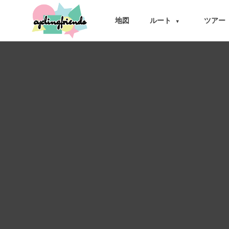
cyclingfriends
地図
ルート
ツアー
▾