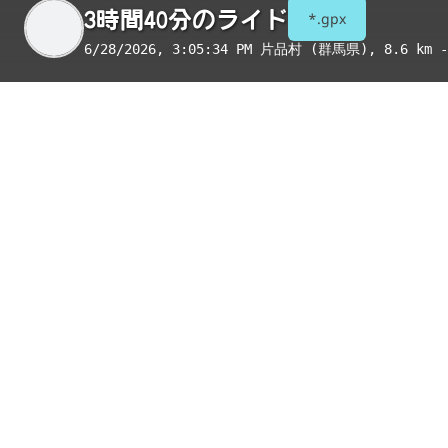
3時間40分のライド
*.gpx
6/28/2026, 3:05:34 PM
片品村 (群馬県)
, 8.6 km -
季節
表示項目
8月
コンビニ
トイレ
給水
国宝・重要文化財
重要伝統的建造物群保存地区
絶景スポット
写真
アイテム
絶景スポット
こんにゃくアイス