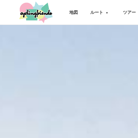
cyclingfriends
地図
ルート
ツアー
▾