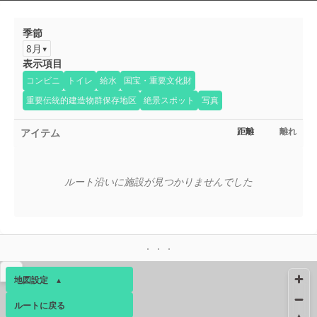
季節
8月
表示項目
コンビニ
トイレ
給水
国宝・重要文化財
重要伝統的建造物群保存地区
絶景スポット
写真
アイテム
距離
離れ
ルート沿いに施設が見つかりませんでした
▴
地図設定
▴
ルートに戻る
ベース
▴