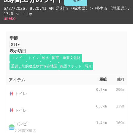
6/27/2026, 8:20:41 AM
足利市 (栃木県) > 桐生市 (群馬県)
,
17.6 km - by
umeko
季節
8月
表示項目
コンビニ
トイレ
給水
国宝・重要文化財
重要伝統的建造物群保存地区
絶景スポット
写真
アイテム
距離
離れ
0.7km
296m
トイレ
0.8km
239m
トイレ
コンビニ
1.4km
169m
足利借宿町店