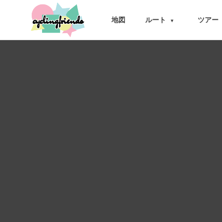
cyclingfriends
地図
ルート
ツアー
▾