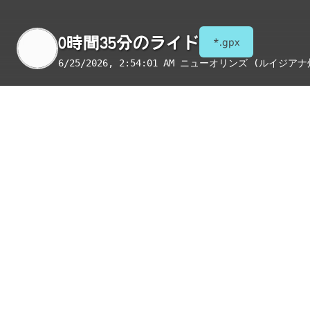
0時間35分のライド
*.gpx
6/25/2026, 2:54:01 AM
ニューオリンズ (ルイジアナ
季節
表示項目
8月
コンビニ
トイレ
給水
国宝・重要文化財
重要伝統的建造物群保存地区
絶景スポット
写真
アイテム
ルート沿いに施設が見つかりませんで