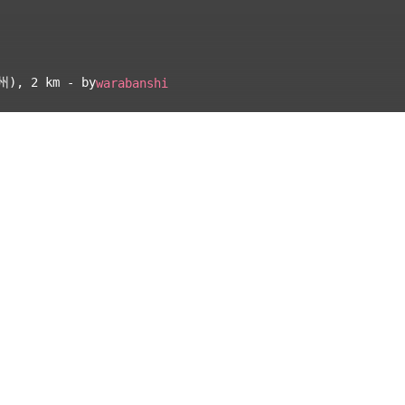
州)
, 2 km - by
warabanshi
▴
地図設定
▴
ルートに戻る
ベース
▴
ログインすると、パーソナ
ルマップも表示できるよう
になります。
距離
離れ
コミュニティ
▾
した